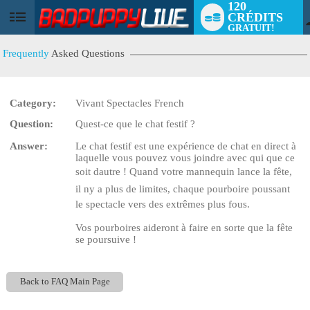
120
CRÉDITS
User
GRATUIT!
status
Frequently
Asked Questions
Category:
Vivant Spectacles French
LIMITED TIME OFFER!
Question:
Quest-ce que le chat festif ?
Answer:
Le chat festif est une expérience de chat en direct à
laquelle vous pouvez vous joindre avec qui que ce
soit dautre ! Quand votre mannequin lance la fête,
il ny a plus de limites, chaque pourboire poussant
le spectacle vers des extrêmes plus fous.
Vos pourboires aideront à faire en sorte que la fête
se poursuive !
Back to FAQ Main Page