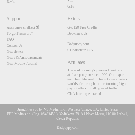
VIP
Deals
Gifts
Support
Extras
Assistance en direct
Get 120 Free Credits
Forgot Password?
Bookmark Us
FAQ
Badpuppy.com
Contact Us
ClubamateurUSA
Newsletters
News & Announcements
Affiliates
New Mobile Tutorial
The adult industry's premier Live Cam
affiliate program since 1996. Our expert
team has delivered millions to webmasters
worldwide through top-performing, high-
payout offers for all types of traffic.
Click here to get started
Brought to you by VS Media, Inc., Westlake Village, CA, United States
FBP Media s.r.o. (Reg. 06483453 ), Vodickova 791/41 Nove Mesto, 110 00 Praha 1,
Czech Republic
Badpuppy.com